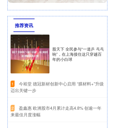
推荐资讯
股天下 全民参与“一道乒 乓乓
响”，在上海接住这只穿越百
年的小白球
​今裕堂 德冠新材创新中心启用 “膜材料+”升级
1
迈出关键一步
​盈鑫惠 欧洲股市4月累计走高4.8% 创逾一年
2
来最佳月度涨幅