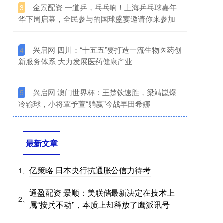
​金景配资 一道乒，乓乓响！上海乒乓球嘉年
3
华下周启幕，全民参与的国球盛宴邀请你来参加
​兴启网 四川：“十五五”要打造一流生物医药创
4
新服务体系 大力发展医药健康产业
​兴启网 澳门世界杯：王楚钦速胜，梁靖崑爆
5
冷输球，小将覃予萱“躺赢”今战早田希娜
最新文章
亿策略 日本央行抗通胀公信力待考
1、
通盈配资 景顺：美联储最新决定在技术上
2、
属“按兵不动”，本质上却释放了鹰派讯号