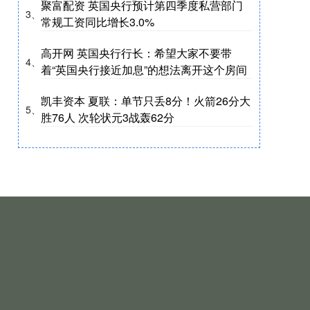
聚富配资 英国央行预计第四季度私营部门
3、
常规工资同比增长3.0%
高开网 英国央行行长：希望大家不要带
4、
着“英国央行接近加息”的想法离开这个房间
凯丰资本 夏联：单节只丢8分！火箭26分大
5、
胜76人 次轮状元3战轰62分