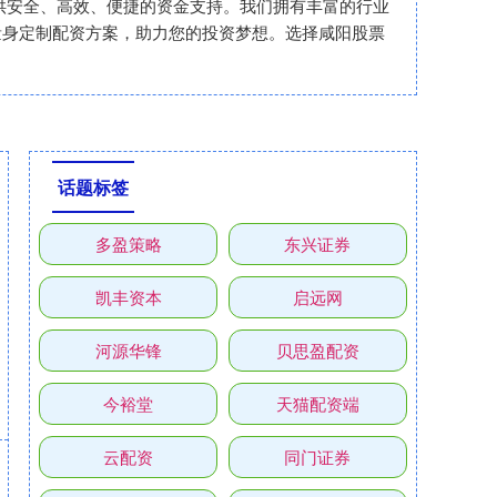
者提供安全、高效、便捷的资金支持。我们拥有丰富的行业
量身定制配资方案，助力您的投资梦想。选择咸阳股票
话题标签
多盈策略
东兴证券
凯丰资本
启远网
河源华锋
贝思盈配资
今裕堂
天猫配资端
云配资
同门证券