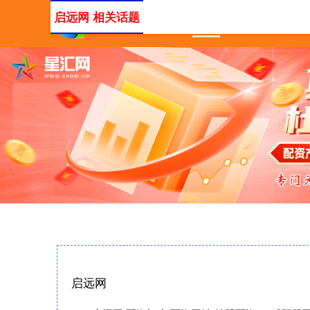
启远网 相关话题
首页
启远网
配资门户
启远网