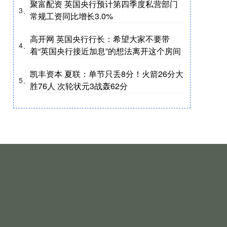
聚富配资 英国央行预计第四季度私营部门
3、
常规工资同比增长3.0%
高开网 英国央行行长：希望大家不要带
4、
着“英国央行接近加息”的想法离开这个房间
凯丰资本 夏联：单节只丢8分！火箭26分大
5、
胜76人 次轮状元3战轰62分