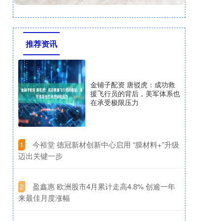
推荐资讯
金铺子配资 唐驳虎：成功救
援飞行员的背后，美军体系也
在承受极限压力
​今裕堂 德冠新材创新中心启用 “膜材料+”升级
1
迈出关键一步
​盈鑫惠 欧洲股市4月累计走高4.8% 创逾一年
2
来最佳月度涨幅