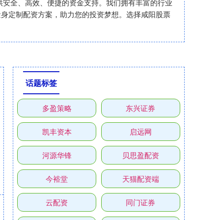
者提供安全、高效、便捷的资金支持。我们拥有丰富的行业
量身定制配资方案，助力您的投资梦想。选择咸阳股票
话题标签
多盈策略
东兴证券
凯丰资本
启远网
河源华锋
贝思盈配资
今裕堂
天猫配资端
云配资
同门证券