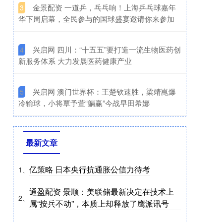
​金景配资 一道乒，乓乓响！上海乒乓球嘉年
3
华下周启幕，全民参与的国球盛宴邀请你来参加
​兴启网 四川：“十五五”要打造一流生物医药创
4
新服务体系 大力发展医药健康产业
​兴启网 澳门世界杯：王楚钦速胜，梁靖崑爆
5
冷输球，小将覃予萱“躺赢”今战早田希娜
最新文章
亿策略 日本央行抗通胀公信力待考
1、
通盈配资 景顺：美联储最新决定在技术上
2、
属“按兵不动”，本质上却释放了鹰派讯号