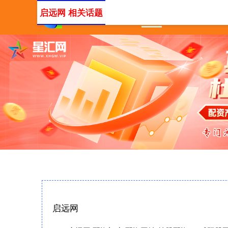
启远网 相关话题
首页
启远网
配资门户
启远网