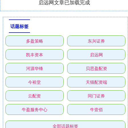
启远网文章已加载完成
话题标签
多盈策略
东兴证券
凯丰资本
启远网
河源华锋
贝思盈配资
今裕堂
天猫配资端
云配资
同门证券
牛盈服务中心
牛壹佰
全部话题标签