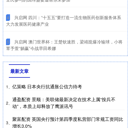
​兴启网 四川：“十五五”要打造一流生物医药创新服务体系
4
大力发展医药健康产业
​兴启网 澳门世界杯：王楚钦速胜，梁靖崑爆冷输球，小将
5
覃予萱“躺赢”今战早田希娜
最新文章
亿策略 日本央行抗通胀公信力待考
1、
通盈配资 景顺：美联储最新决定在技术上属“按兵不
2、
动”，本质上却释放了鹰派讯号
聚富配资 英国央行预计第四季度私营部门常规工资同比
3、
增长3.0%