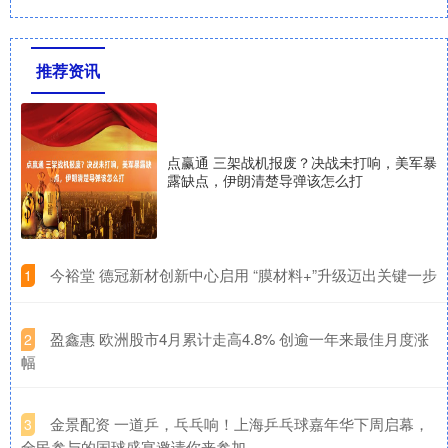
推荐资讯
点赢通 三架战机报废？决战未打响，美军暴
露缺点，伊朗清楚导弹该怎么打
​今裕堂 德冠新材创新中心启用 “膜材料+”升级迈出关键一步
1
​盈鑫惠 欧洲股市4月累计走高4.8% 创逾一年来最佳月度涨
2
幅
​金景配资 一道乒，乓乓响！上海乒乓球嘉年华下周启幕，
3
全民参与的国球盛宴邀请你来参加