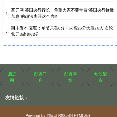
高开网 英国央行行长：希望大家不要带着“英国央行接近
4、
加息”的想法离开这个房间
凯丰资本 夏联：单节只丢8分！火箭26分大胜76人 次轮
5、
状元3战轰62分
启远
配资门
配资网
炒股配
网
户
址
资
友情链接：
Powered by
启远网
RSS地图
HTML地图