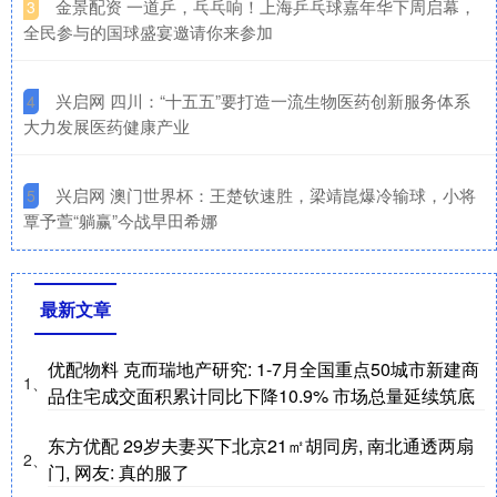
​金景配资 一道乒，乓乓响！上海乒乓球嘉年华下周启幕，
3
全民参与的国球盛宴邀请你来参加
​兴启网 四川：“十五五”要打造一流生物医药创新服务体系
4
大力发展医药健康产业
​兴启网 澳门世界杯：王楚钦速胜，梁靖崑爆冷输球，小将
5
覃予萱“躺赢”今战早田希娜
最新文章
优配物料 克而瑞地产研究: 1-7月全国重点50城市新建商
1、
品住宅成交面积累计同比下降10.9% 市场总量延续筑底
东方优配 29岁夫妻买下北京21㎡胡同房, 南北通透两扇
2、
门, 网友: 真的服了