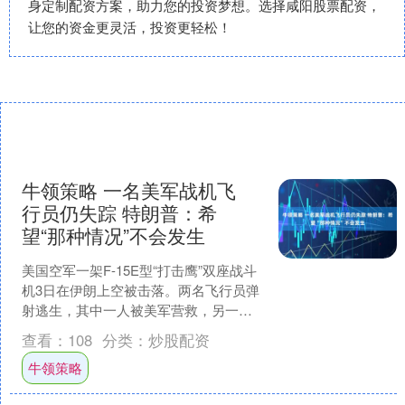
身定制配资方案，助力您的投资梦想。选择咸阳股票配资，
让您的资金更灵活，投资更轻松！
牛领策略 一名美军战机飞
行员仍失踪 特朗普：希
望“那种情况”不会发生
美国空军一架F-15E型“打击鹰”双座战斗
机3日在伊朗上空被击落。两名飞行员弹
射逃生，其中一人被美军营救，另一人
失踪。 美国总统特朗普当天短暂接受英
查看：
108
分类：
炒股配资
国《独立报》....
牛领策略