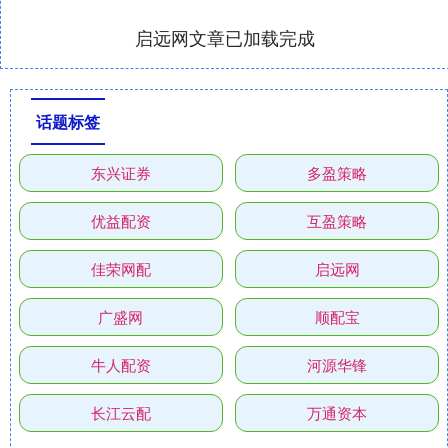
启远网文章已加载完成
话题标签
东兴证券
多盈策略
优益配资
互盈策略
佳荣网配
启远网
广盛网
顺配宝
牛人配资
河源华锋
长江云配
万通资本