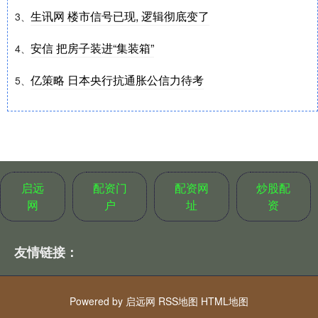
生讯网 楼市信号已现, 逻辑彻底变了
3、
安信 把房子装进“集装箱”
4、
亿策略 日本央行抗通胀公信力待考
5、
启远
配资门
配资网
炒股配
网
户
址
资
友情链接：
Powered by
启远网
RSS地图
HTML地图