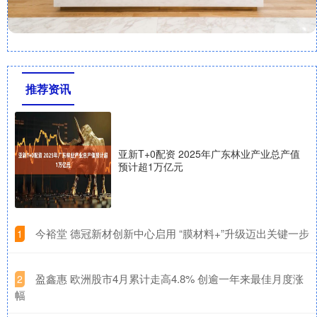
推荐资讯
亚新T+0配资 2025年广东林业产业总产值
预计超1万亿元
​今裕堂 德冠新材创新中心启用 “膜材料+”升级迈出关键一步
1
​盈鑫惠 欧洲股市4月累计走高4.8% 创逾一年来最佳月度涨
2
幅