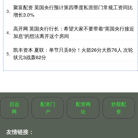
聚富配资 英国央行预计第四季度私营部门常规工资同比
3、
增长3.0%
高开网 英国央行行长：希望大家不要带着“英国央行接近
4、
加息”的想法离开这个房间
凯丰资本 夏联：单节只丢8分！火箭26分大胜76人 次轮
5、
状元3战轰62分
启远
配资门
配资网
炒股配
网
户
址
资
友情链接：