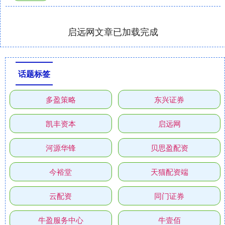
启远网文章已加载完成
话题标签
多盈策略
东兴证券
凯丰资本
启远网
河源华锋
贝思盈配资
今裕堂
天猫配资端
云配资
同门证券
牛盈服务中心
牛壹佰