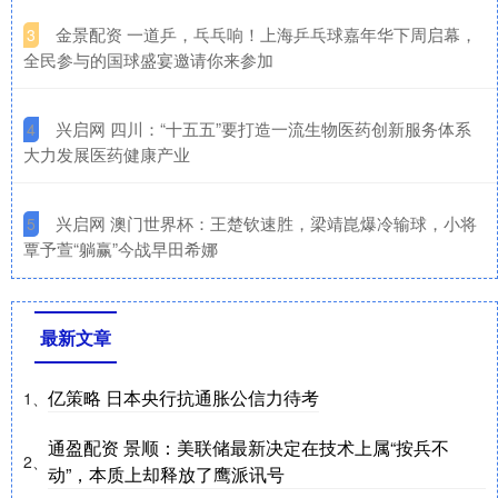
​金景配资 一道乒，乓乓响！上海乒乓球嘉年华下周启幕，
3
全民参与的国球盛宴邀请你来参加
​兴启网 四川：“十五五”要打造一流生物医药创新服务体系
4
大力发展医药健康产业
​兴启网 澳门世界杯：王楚钦速胜，梁靖崑爆冷输球，小将
5
覃予萱“躺赢”今战早田希娜
最新文章
亿策略 日本央行抗通胀公信力待考
1、
通盈配资 景顺：美联储最新决定在技术上属“按兵不
2、
动”，本质上却释放了鹰派讯号