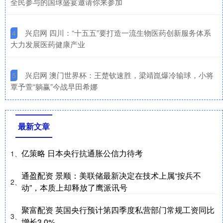
全民参与的国球盛宴邀请你来参加
​兴启网 四川：“十五五”要打造一流生物医药创新服务体系
4
大力发展医药健康产业
​兴启网 澳门世界杯：王楚钦速胜，梁靖崑爆冷输球，小将
5
覃予萱“躺赢”今战早田希娜
最新文章
亿策略 日本央行抗通胀公信力待考
1、
通盈配资 景顺：美联储最新决定在技术上属“按兵不
2、
动”，本质上却释放了鹰派讯号
聚富配资 英国央行预计第四季度私营部门常规工资同比
3、
增长3.0%