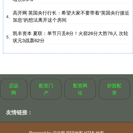
高开网 英国央行行长：希望大家不要带着“英国央行接近
4、
加息”的想法离开这个房间
凯丰资本 夏联：单节只丢8分！火箭26分大胜76人 次轮
5、
状元3战轰62分
启远
配资门
配资网
炒股配
网
户
址
资
友情链接：
Powered by
启远网
RSS地图
HTML地图