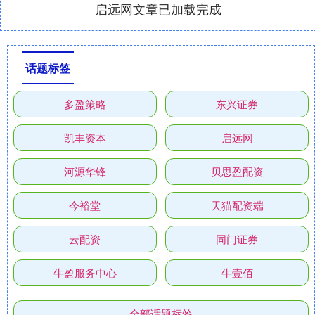
启远网文章已加载完成
话题标签
多盈策略
东兴证券
凯丰资本
启远网
河源华锋
贝思盈配资
今裕堂
天猫配资端
云配资
同门证券
牛盈服务中心
牛壹佰
全部话题标签