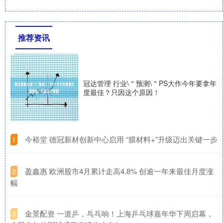
推荐资讯
冠达管理 行业\＂预测\＂PS大作今年要拿年
度最佳？只因这个原因！
​今裕堂 德冠新材创新中心启用 “膜材料+”升级迈出关键一步
1
​盈鑫惠 欧洲股市4月累计走高4.8% 创逾一年来最佳月度涨
2
幅
​金景配资 一道乒，乓乓响！上海乒乓球嘉年华下周启幕，
3