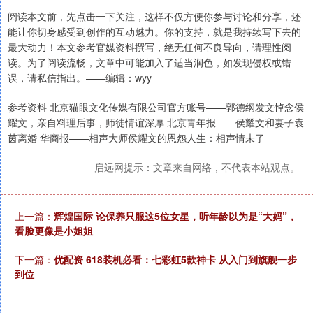
阅读本文前，先点击一下关注，这样不仅方便你参与讨论和分享，还
能让你切身感受到创作的互动魅力。你的支持，就是我持续写下去的
最大动力！本文参考官媒资料撰写，绝无任何不良导向，请理性阅
读。为了阅读流畅，文章中可能加入了适当润色，如发现侵权或错
误，请私信指出。——编辑：wyy
参考资料 北京猫眼文化传媒有限公司官方账号——郭德纲发文悼念侯
耀文，亲自料理后事，师徒情谊深厚 北京青年报——侯耀文和妻子袁
茵离婚 华商报——相声大师侯耀文的恩怨人生：相声情未了
启远网提示：文章来自网络，不代表本站观点。
上一篇：
辉煌国际 论保养只服这5位女星，听年龄以为是“大妈”，
看脸更像是小姐姐
下一篇：
优配资 618装机必看：七彩虹5款神卡 从入门到旗舰一步
到位