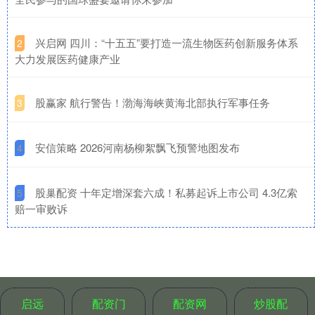
​兴启网 四川：“十五五”要打造一流生物医药创新服务体系
2
大力发展医药健康产业
​股赢家 航行警告！渤海海峡黄海北部执行军事任务
3
​安信策略 2026河南杨柳絮飘飞预警地图发布
4
​股巢配资 十年定增深套六成！私募起诉上市公司 4.3亿索
5
赔一审败诉
启远
配资门
配资网
炒股配