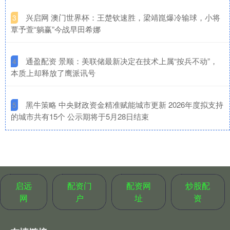
​兴启网 澳门世界杯：王楚钦速胜，梁靖崑爆冷输球，小将
3
覃予萱“躺赢”今战早田希娜
​通盈配资 景顺：美联储最新决定在技术上属“按兵不动”，
4
本质上却释放了鹰派讯号
​黑牛策略 中央财政资金精准赋能城市更新 2026年度拟支持
5
的城市共有15个 公示期将于5月28日结束
启远
配资门
配资网
炒股配
网
户
址
资