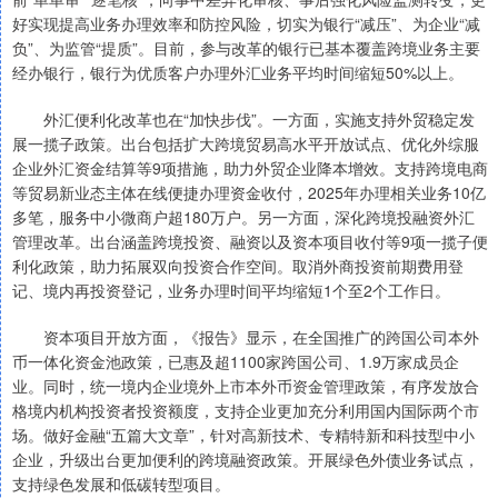
好实现提高业务办理效率和防控风险，切实为银行“减压”、为企业“减
负”、为监管“提质”。目前，参与改革的银行已基本覆盖跨境业务主要
经办银行，银行为优质客户办理外汇业务平均时间缩短50%以上。
外汇便利化改革也在“加快步伐”。一方面，实施支持外贸稳定发
展一揽子政策。出台包括扩大跨境贸易高水平开放试点、优化外综服
企业外汇资金结算等9项措施，助力外贸企业降本增效。支持跨境电商
等贸易新业态主体在线便捷办理资金收付，2025年办理相关业务10亿
多笔，服务中小微商户超180万户。另一方面，深化跨境投融资外汇
管理改革。出台涵盖跨境投资、融资以及资本项目收付等9项一揽子便
利化政策，助力拓展双向投资合作空间。取消外商投资前期费用登
记、境内再投资登记，业务办理时间平均缩短1个至2个工作日。
资本项目开放方面，《报告》显示，在全国推广的跨国公司本外
币一体化资金池政策，已惠及超1100家跨国公司、1.9万家成员企
业。同时，统一境内企业境外上市本外币资金管理政策，有序发放合
格境内机构投资者投资额度，支持企业更加充分利用国内国际两个市
场。做好金融“五篇大文章”，针对高新技术、专精特新和科技型中小
企业，升级出台更加便利的跨境融资政策。开展绿色外债业务试点，
支持绿色发展和低碳转型项目。