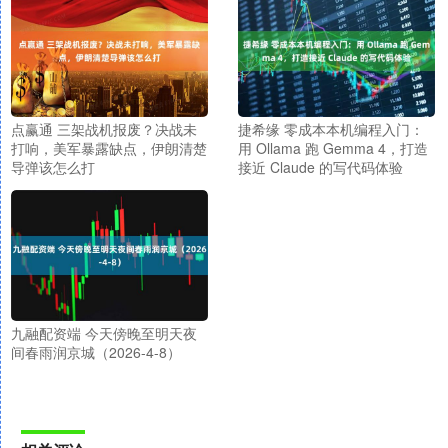
点赢通 三架战机报废？决战未
捷希缘 零成本本机编程入门：
打响，美军暴露缺点，伊朗清楚
用 Ollama 跑 Gemma 4，打造
导弹该怎么打
接近 Claude 的写代码体验
九融配资端 今天傍晚至明天夜
间春雨润京城（2026-4-8）