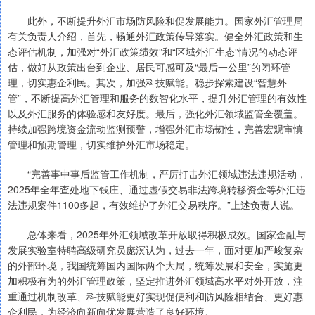
此外，不断提升外汇市场防风险和促发展能力。国家外汇管理局
有关负责人介绍，首先，畅通外汇政策传导落实。健全外汇政策和生
态评估机制，加强对“外汇政策绩效”和“区域外汇生态”情况的动态评
估，做好从政策出台到企业、居民可感可及“最后一公里”的闭环管
理，切实惠企利民。其次，加强科技赋能。稳步探索建设“智慧外
管”，不断提高外汇管理和服务的数智化水平，提升外汇管理的有效性
以及外汇服务的体验感和友好度。最后，强化外汇领域监管全覆盖。
持续加强跨境资金流动监测预警，增强外汇市场韧性，完善宏观审慎
管理和预期管理，切实维护外汇市场稳定。
“完善事中事后监管工作机制，严厉打击外汇领域违法违规活动，
2025年全年查处地下钱庄、通过虚假交易非法跨境转移资金等外汇违
法违规案件1100多起，有效维护了外汇交易秩序。”上述负责人说。
总体来看，2025年外汇领域改革开放取得积极成效。国家金融与
发展实验室特聘高级研究员庞溟认为，过去一年，面对更加严峻复杂
的外部环境，我国统筹国内国际两个大局，统筹发展和安全，实施更
加积极有为的外汇管理政策，坚定推进外汇领域高水平对外开放，注
重通过机制改革、科技赋能更好实现促便利和防风险相结合、更好惠
企利民，为经济向新向优发展营造了良好环境。