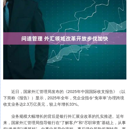
近日，国家外汇管理局发布的《2025年中国国际收支报告》（以
下简称《报告》）显示，2025年全年，凭企业指令“免审单”办理跨境
收支业务达2.3万亿美元，较上年增长33%。
业务规模大幅增长的背后是银行外汇展业改革的扎实推进。近年
来，国家外汇管理局指导银行在“了解客户”和“尽职审查”基础上，从事
前“单单审”“逐笔核”，向事中差异化审核、事后强化风险监测转变，更