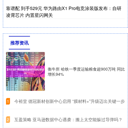
靠谱配 到手529元 华为路由X1 Pro电竞涂装版发布：自研
凌霄芯片 内置星闪网关
推荐资讯
衡牛所 哈铁一季度运输粮食超900万吨 同比
增长94%
​今裕堂 德冠新材创新中心启用 “膜材料+”升级迈出关键一步
1
​互盈策略 亚马逊数据中心遇袭：搬上太空能躲过导弹吗？
2