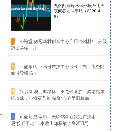
九融配资端 今天傍晚至明天
夜间春雨润京城（2026-4-
8）
​今裕堂 德冠新材创新中心启用 “膜材料+”升级
1
迈出关键一步
​互盈策略 亚马逊数据中心遇袭：搬上太空能
2
躲过导弹吗？
​兴启网 澳门世界杯：王楚钦速胜，梁靖崑爆
3
冷输球，小将覃予萱“躺赢”今战早田希娜
​通盈配资 景顺：美联储最新决定在技术上
4
属“按兵不动”，本质上却释放了鹰派讯号