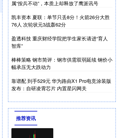
属“按兵不动”，本质上却释放了鹰派讯号
凯丰资本 夏联：单节只丢8分！火箭26分大胜
76人 次轮状元3战轰62分
盈透科技 重庆财经学院把学生家长请进“育人
智库”
棒棒策略 钢市简评：钢市供需双弱延续 钢价小
幅承压无大跌动力
靠谱配 到手529元 华为路由X1 Pro电竞涂装版
发布：自研凌霄芯片 内置星闪网关
推荐资讯