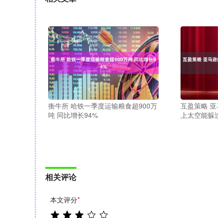
衡牛所 哈铁一季度运输粮食超900万
互盈策略 
吨 同比增长94%
上太空能躲
相关评论
本文评分
*