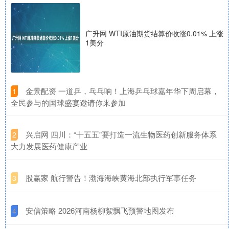
广升网 WTI原油期货结算价收涨0.01% 上涨
1美分
​金景配资 一道乒，乓乓响！上海乒乓球嘉年华下周启幕，
1
全民参与的国球盛宴邀请你来参加
​兴启网 四川：“十五五”要打造一流生物医药创新服务体系
2
大力发展医药健康产业
​股赢家 航行警告！渤海海峡黄海北部执行军事任务
3
​安信策略 2026河南杨柳絮飘飞预警地图发布
4