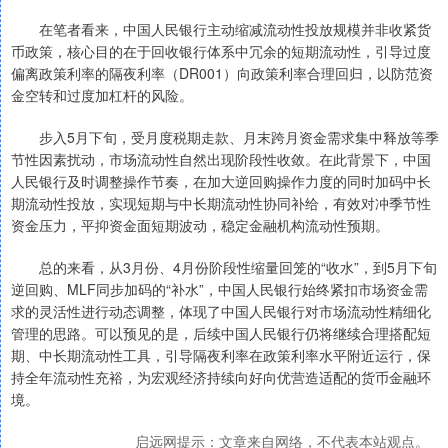
在笔者看来，中国人民银行主动缩减流动性投放规模并非收紧货
币政策，核心目的在于回收银行体系中冗余的短期流动性，引导过度
偏离政策利率的隔夜利率（DR001）向政策利率合理回归，以防范资
金空转和过度加杠杆的风险。
步入5月下旬，受月度税期走款、月末跨月资金需求集中释放等季
节性因素扰动，市场流动性自然出现阶段性收敛。在此背景下，中国
人民银行及时调整操作节奏，在加大逆回购操作力度的同时加码中长
期流动性投放，实现短期与中长期流动性协同补给，有效对冲季节性
资金压力，平抑资金面短期波动，稳定金融机构流动性预期。
总的来看，从3月份、4月份阶段性缩量回笼的“收水”，到5月下旬
逆回购、MLF同步加码的“补水”，中国人民银行始终紧扣市场资金需
求的灵活性进行动态调整，体现了中国人民银行对市场流动性精细化
管理的思路。可以预见的是，后续中国人民银行仍将继续合理搭配短
期、中长期流动性工具，引导隔夜利率在政策利率水平附近运行，保
持全年流动性充裕，为宏观经济持续向好向优营造适配的货币金融环
境。
启远网提示：文章来自网络，不代表本站观点。