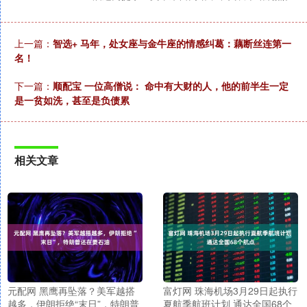
上一篇：
智选+ 马年，处女座与金牛座的情感纠葛：藕断丝连第一
名！
下一篇：
顺配宝 一位高僧说： 命中有大财的人，他的前半生一定
是一贫如洗，甚至是负债累
相关文章
元配网 黑鹰再坠落？美军越搭
富灯网 珠海机场3月29日起执行
越多，伊朗拒绝“末日”，特朗普
夏航季航班计划 通达全国68个