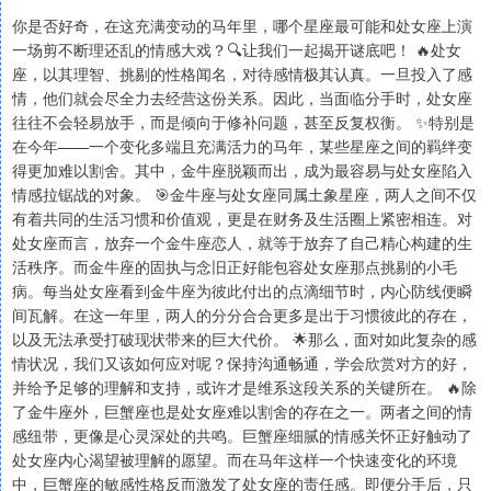
你是否好奇，在这充满变动的马年里，哪个星座最可能和处女座上演
一场剪不断理还乱的情感大戏？🔍让我们一起揭开谜底吧！ 🔥处女
座，以其理智、挑剔的性格闻名，对待感情极其认真。一旦投入了感
情，他们就会尽全力去经营这份关系。因此，当面临分手时，处女座
往往不会轻易放手，而是倾向于修补问题，甚至反复权衡。 ✨特别是
在今年——一个变化多端且充满活力的马年，某些星座之间的羁绊变
得更加难以割舍。其中，金牛座脱颖而出，成为最容易与处女座陷入
情感拉锯战的对象。 🎯金牛座与处女座同属土象星座，两人之间不仅
有着共同的生活习惯和价值观，更是在财务及生活圈上紧密相连。对
处女座而言，放弃一个金牛座恋人，就等于放弃了自己精心构建的生
活秩序。而金牛座的固执与念旧正好能包容处女座那点挑剔的小毛
病。每当处女座看到金牛座为彼此付出的点滴细节时，内心防线便瞬
间瓦解。在这一年里，两人的分分合合更多是出于习惯彼此的存在，
以及无法承受打破现状带来的巨大代价。 🌟那么，面对如此复杂的感
情状况，我们又该如何应对呢？保持沟通畅通，学会欣赏对方的好，
并给予足够的理解和支持，或许才是维系这段关系的关键所在。 🔥除
了金牛座外，巨蟹座也是处女座难以割舍的存在之一。两者之间的情
感纽带，更像是心灵深处的共鸣。巨蟹座细腻的情感关怀正好触动了
处女座内心渴望被理解的愿望。而在马年这样一个快速变化的环境
中，巨蟹座的敏感性格反而激发了处女座的责任感。即便分手后，只