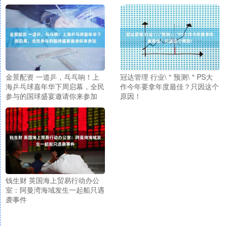
金景配资 一道乒，乓乓响！上
冠达管理 行业\＂预测\＂PS大
海乒乓球嘉年华下周启幕，全民
作今年要拿年度最佳？只因这个
参与的国球盛宴邀请你来参加
原因！
钱生财 英国海上贸易行动办公
室：阿曼湾海域发生一起船只遇
袭事件