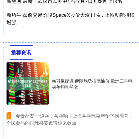
赢翻网 最新！武汉市民办中小学7月7日开始网上报名
新巧牛 盘前交易阶段SpaceX股价大涨11%，上涨动能持续
增强
推荐资讯
融可赢配资 伊朗局势推高油价 欧洲二手电
动车销量暴涨
​金景配资 一道乒，乓乓响！上海乒乓球嘉年华下周启幕，
1
全民参与的国球盛宴邀请你来参加