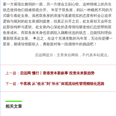
要一方展现出脆弱的一面，另一方便会立刻心软。这种情绪上的共生
状态使得他们很难彻底分开。 🎯至于双鱼座，则以一种截然不同的方
式吸引着处女座。虽然双鱼座的浪漫与逃避现实的态度有时会让追求
逻辑与规则的处女座感到疲惫，但真正分开之后，处女座却又会怀念
起那份纯粹与柔软。处女座内心深处的圣母情结驱使他们总想帮助双
鱼座成长。而双鱼座本身也容易陷入藕断丝连的状态，总能找到理由
重新联系处女座。 🌟总之，在这个充满变数的马年里，无论你是哪一
星座，都请珍惜眼前人，勇敢面对每一段感情中的挑战吧！
启远网提示：文章来自网络，不代表本站观点。
上一篇：
启远网 懂行丨香港资本新叙事 投资未来新趋势
下一篇：
牛客栈 从“收水”到“补水”体现流动性管理精细化思路
相关文章