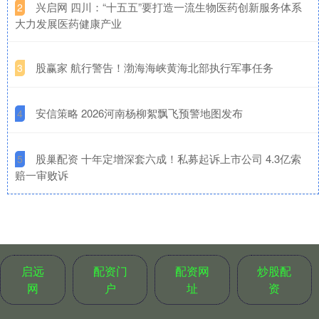
​兴启网 四川：“十五五”要打造一流生物医药创新服务体系
2
大力发展医药健康产业
​股赢家 航行警告！渤海海峡黄海北部执行军事任务
3
​安信策略 2026河南杨柳絮飘飞预警地图发布
4
​股巢配资 十年定增深套六成！私募起诉上市公司 4.3亿索
5
赔一审败诉
启远
配资门
配资网
炒股配
网
户
址
资