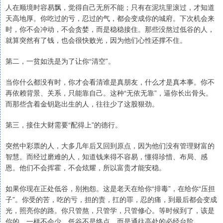
人在顺境时容易飘，觉得自己无所不能；只有在泥坑里滚过，才知道
天高地厚。你吃过的亏，忍过的气，都会变成你的城府。下次机会来
时，你不会冲动，不会贪婪，而是稳稳接住。那些没熬过低谷的人，
就算突然有了钱，也会很快败光，因为他们心性还撑不住。
第二，一贫如洗是为了让你“清空”。
当你什么都没有时，你才会看清谁是真朋友，什么才是真本事。你不
再依赖背景、关系，只能靠自己。这种“无依无靠”，逼你长出骨头。
而那些含着金钥匙出生的人，往往少了这股狠劲。
第三，接住大财需要“配得上”的德行。
突然中彩票的人，大多几年后又回到原点，因为他们没有管理财富的
智慧。而经过磨难的人，知道钱来得不容易，懂得珍惜、布局、感
恩。他们不会挥霍，不会炫耀，所以富贵才能安稳。
如果你现在正处低谷，别抱怨。这是老天在给你“排毒”，在给你“压担
子”。你受的苦，吃的亏，担的责，扛的罪，忍的痛，到最后都会变成
光，照亮你的路。你只管熬，只管学，只管修心。等时候到了，该是
你的，一样不会少。低谷不是终点，而是通往高处的必经台阶。