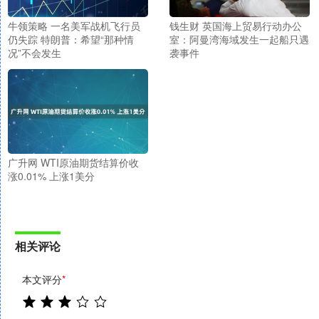
牛领策略 一名美军战机飞行员
钱生财 英国海上贸易行动办公
仍失踪 特朗普：希望“那种情
室：阿曼湾海域发生一起船只遇
况”不会发生
袭事件
广升网 WTI原油期货结算价收
涨0.01% 上涨1美分
相关评论
本文评分
*