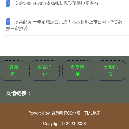
​安信策略 2026河南杨柳絮飘飞预警地图发布
4
​股巢配资 十年定增深套六成！私募起诉上市公司 4.3亿索
5
赔一审败诉
启远
配资门
配资网
炒股配
网
户
址
资
友情链接：
Powered by
启远网
RSS地图
HTML地图
Copyright
© 2023-2026