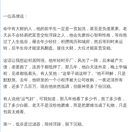
一位高僧说：
命中有大财的人，他的前半生一定是一贫如洗，甚至是负债累累。老
天从不会轻易把富贵交给浮躁之人，他会先磨你心智和性格，等你熬
过了人生低谷，褪去年少轻狂，积攒阅历和城府，然后等到时来运
转，后半生你才能逆风翻盘。接住大财，大任才能富贵安稳。
这话让我想起邻居阿强。他年轻时开厂，风光了一阵，后来破产欠
债，老婆跑了，连房子都抵押了。那几年，他白天送外卖，晚上学编
程，见谁都低着头。有人笑他：“这辈子就这样了。”他不辩解，只是
默默熬。去年，他研发的一个小程序被大公司收购，一夜还清所有
债，还多了几百万。现在他依然低调，但眼神里多了份沉稳。
有人说他“运气好”，可我知道，那几年他看了多少书，熬了多少夜，
忍了多少白眼。老天不是没给他磨难，而是把磨难当成了礼物，只是
包装太难看。
第一，低谷是过滤器，筛掉浮躁，留下沉稳。