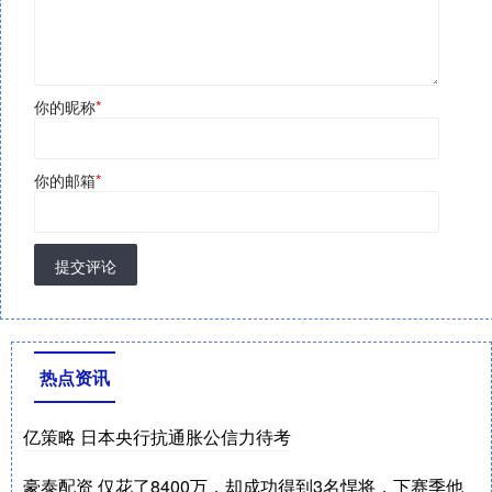
你的昵称
*
你的邮箱
*
提交评论
热点资讯
亿策略 日本央行抗通胀公信力待考
豪泰配资 仅花了8400万，却成功得到3名悍将，下赛季他