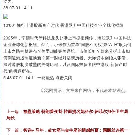
动力。
38 07-01 14:11
10'00'' 懂行丨港股新资产时代 香港跃升中国科技企业全球化枢纽
2025年，宁德时代等科技龙头赴港上市捷报频传，港股跃升中国科技
企业全球化新枢纽。然而，小米作为首单“同股不同权”兼“A+H”股为何
上市之路荆棘遍布？美团却能完美避坑、市值长虹？蔚来分拆上市如
何倒逼港股制度焕新？第一财经对话亲历者、天际资本创始人张倩，
探讨港股制度破壁的关键历程，以及国际投资者眼中港股“新资产时
代”的机遇所在。
5 48 07-01 14:11 一财最热 点击关闭
启远网提示：文章来自网络，不代表本站观点。
上一篇：
福盈策略 特朗普变卦 转而提名妮科尔·萨菲尔担任卫生局
局长
下一篇：
智选+ 马年，处女座与金牛座的情感纠葛：藕断丝连第一