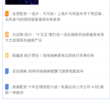
​金景配资 一道乒，乓乓响！上海乒乓球嘉年华下周启幕，
1
全民参与的国球盛宴邀请你来参加
​兴启网 四川：“十五五”要打造一流生物医药创新服务体系
2
大力发展医药健康产业
​股赢家 航行警告！渤海海峡黄海北部执行军事任务
3
​安信策略 2026河南杨柳絮飘飞预警地图发布
4
​股巢配资 十年定增深套六成！私募起诉上市公司 4.3亿索
5
赔一审败诉