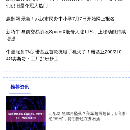
们仍旧是夺冠大热门
赢翻网 最新！武汉市民办中小学7月7日开始网上报名
新巧牛 盘前交易阶段SpaceX股价大涨11%，上涨动能持续
增强
牛盈服务中心 诺基亚首款微聊手机火了！诺基亚200/210
4G卖断货：工厂加班赶工
推荐资讯
元配网 黑鹰再坠落？美军越搭越多，伊朗拒
绝“末日”，特朗普还在要石油