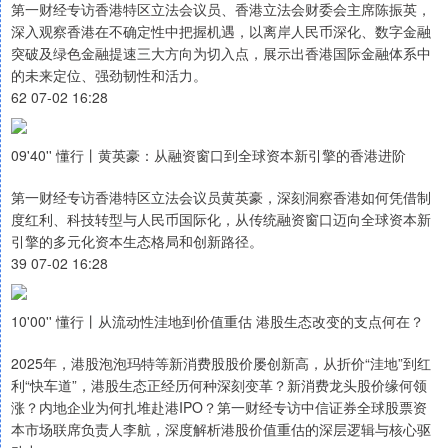
第一财经专访香港特区立法会议员、香港立法会财委会主席陈振英，
深入观察香港在不确定性中把握机遇，以离岸人民币深化、数字金融
突破及绿色金融提速三大方向为切入点，展示出香港国际金融体系中
的未来定位、强劲韧性和活力。
62 07-02 16:28
09'40'' 懂行丨黄英豪：从融资窗口到全球资本新引擎的香港进阶
第一财经专访香港特区立法会议员黄英豪，深刻洞察香港如何凭借制
度红利、科技转型与人民币国际化，从传统融资窗口迈向全球资本新
引擎的多元化资本生态格局和创新路径。
39 07-02 16:28
10'00'' 懂行丨从流动性洼地到价值重估 港股生态改变的支点何在？
2025年，港股泡泡玛特等新消费股股价屡创新高，从折价“洼地”到红
利“快车道”，港股生态正经历何种深刻变革？新消费龙头股价缘何领
涨？内地企业为何扎堆赴港IPO？第一财经专访中信证券全球股票资
本市场联席负责人李航，深度解析港股价值重估的深层逻辑与核心驱