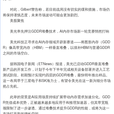
对此，Gilbert警告称，若目前战局没有切实的缓和措施，市场仍
将保持谨慎态度，未来市场波动可能会更加剧烈。
美股聚焦
美光率先押注GDDR堆叠技术，AI内存市场新一轮竞赛悄然打响
美光科技正寻求在AI内存领域开辟新赛道——将图形内存（GDD
R）像高带宽内存（HBM）一样垂直堆叠，以填补HBM与普通GDDR
之间的市场空白。
据韩国电子新闻（ETNews）报道，美光已启动GDDR垂直堆叠
新产品的开发工作，计划于今年下半年完成相关设备部署并进入工艺
测试阶段。初期预计实现约四层的GDDR堆叠，最快明年推出样品。
这一布局早于三星电子和SK海力士，有望令美光在这一新兴细分市场
抢占先机。
此举的背景是AI应用场景持续扩展带动内存需求加速分化。GDD
R凭借成本优势，正被越来越多地应用于AI推理加速器，但其带宽瓶
颈限制了进一步渗透。通过堆叠技术提升GDDR的性能，或将为这一
市场打开新的增长空间。