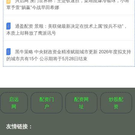
​兴启网 澳门世界杯：王楚钦速胜，梁靖崑爆冷输球，小将
3
覃予萱“躺赢”今战早田希娜
​通盈配资 景顺：美联储最新决定在技术上属“按兵不动”，
4
本质上却释放了鹰派讯号
​黑牛策略 中央财政资金精准赋能城市更新 2026年度拟支持
5
的城市共有15个 公示期将于5月28日结束
启远
配资门
配资网
炒股配
网
户
址
资
友情链接：