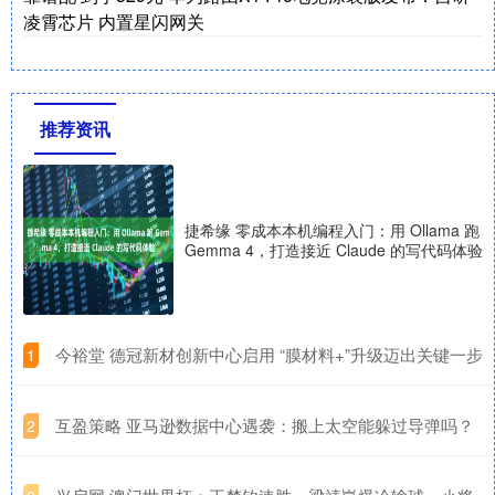
凌霄芯片 内置星闪网关
推荐资讯
捷希缘 零成本本机编程入门：用 Ollama 跑
Gemma 4，打造接近 Claude 的写代码体验
​今裕堂 德冠新材创新中心启用 “膜材料+”升级迈出关键一步
1
​互盈策略 亚马逊数据中心遇袭：搬上太空能躲过导弹吗？
2