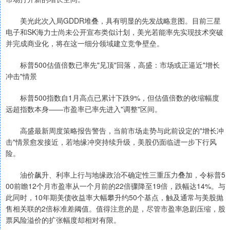
美光此次入局GDDR堆叠，具有明显的先发战略意图。目前三星
电子和SK海力士尚未公开宣布类似计划，美光若能率先实现技术突破
并完成商业化，将在这一细分领域建立竞争壁垒。
标普500估值倍数已率先"见顶"回落，高盛：市场或正逼近"增长
冲击"情景
标普500指数自1月高点已累计下跌9%，但估值倍数的收缩幅度
远超指数本身——市盈率已率先进入"调整"区间。
高盛最新周度策略报告警告，当前市场走势与此前设定的"增长冲
击"情景愈发接近，若地缘冲突持续升级，美股仍面临进一步下行风
险。
油价飙升、利率上行与地缘政治不确定性三重压力叠加，令标普5
00前瞻12个月市盈率从一个月前的22倍骤降至19倍，跌幅达14%。与
此同时，10年期美债收益率大幅攀升约50个基点，触及通常与美股抛
售相关联的2倍标准差阈值。值得注意的是，尽管市盈率急剧压缩，股
票风险溢价的扩张幅度却相对有限。