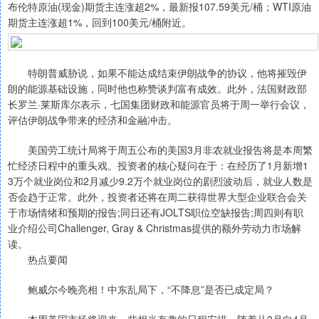
布伦特原油(现金)期货主连涨超2%，最新报107.59美元/桶；WTI原油
期货主连涨超1%，回到100美元/桶附近。
特朗普威胁说，如果不能达成结束伊朗战争的协议，他将摧毁伊
朗的能源基础设施，同时他也称赞谈判富有成效。此外，法国财政部
长罗兰·莱斯库尔表示，七国集团财政和能源官员将于周一举行会议，
评估伊朗战争带来的经济和金融冲击。
美国劳工统计局将于周五公布的美国3月非农就业报告将是本周繁
忙经济日程中的重头戏。投资者的核心疑问在于：在经历了1月新增1
3万个就业岗位和2月减少9.2万个就业岗位的剧烈波动后，就业人数是
否会趋于正常。此外，投资者还将在周二获得世界大型企业联合会关
于市场情绪和预期的报告;同日还有JOLTS职位空缺报告;周四则有职
业介绍公司Challenger, Gray & Christmas提供的额外劳动力市场解
读。
热点要闻
鲍威尔今晚亮相！中东乱局下，“不降息”是否已成定局？