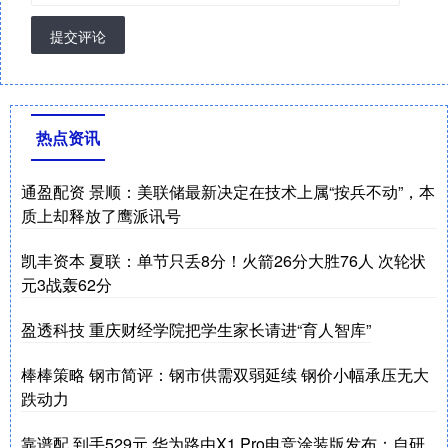
提交评论
热点资讯
通盈配资 景顺：美联储最新决定在技术上属“按兵不动”，本
质上却释放了鹰派讯号
凯丰资本 夏联：单节只丢8分！火箭26分大胜76人 次轮状
元3战轰62分
盈透科技 重庆财经学院把学生家长请进“育人智库”
棒棒策略 钢市简评：钢市供需双弱延续 钢价小幅承压无大
跌动力
靠谱配 到手529元 华为路由X1 Pro电竞涂装版发布：自研