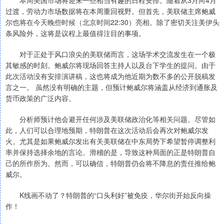
本周美国市场将迎来一些相当有趣的日程安排。随着从3月向4月
过渡，劳动力市场数据将在本周重回视野。但首先，美联储主席鲍威
尔也将在今天晚些时候（北京时间22:30）亮相。除了密切关注美伊头
条风险外，这将是议程上最值得注目的事项。
对于正处于风口浪尖的美联储而言，这场学术交流发生在一个极
其敏感的时刻。鲍威尔将现场回答主持人以及台下学生的提问。由于
此次活动没有安排演讲稿，这也将成为他近期为数不多的公开脱稿发
言之一。 虽然没有明确的主题，但预计鲍威尔将涵盖从经济到通胀及
货币政策的广泛内容。
分析师预计他会避开任何涉及美联储政治化等相关问题。尽管如
此，人们可以合理地预期，特朗普在这次活动后会再次对鲍威尔发
火。尤其是如果鲍威尔发出有关美联储在中东局势下希望暂停调整利
率并保持选择余地的言论。滑稽的是，导致这种局面的正是特朗普自
己的所作所为。然而，可以确信，特朗普仍会将不降息的责任推给鲍
威尔。
K线画不动了？特朗普的“口头利好”被免疫，华尔街开始反向操
作！