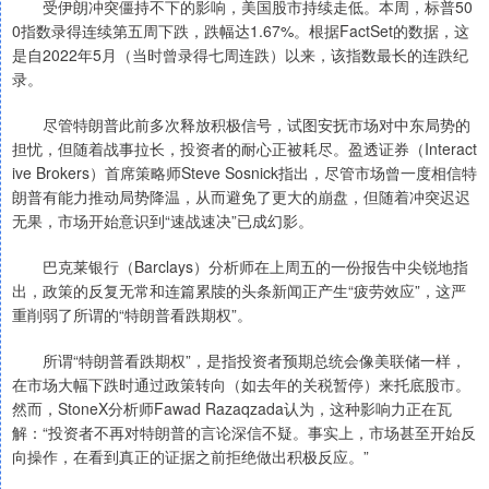
受伊朗冲突僵持不下的影响，美国股市持续走低。本周，标普50
0指数录得连续第五周下跌，跌幅达1.67%。根据FactSet的数据，这
是自2022年5月（当时曾录得七周连跌）以来，该指数最长的连跌纪
录。
尽管特朗普此前多次释放积极信号，试图安抚市场对中东局势的
担忧，但随着战事拉长，投资者的耐心正被耗尽。盈透证券（Interact
ive Brokers）首席策略师Steve Sosnick指出，尽管市场曾一度相信特
朗普有能力推动局势降温，从而避免了更大的崩盘，但随着冲突迟迟
无果，市场开始意识到“速战速决”已成幻影。
巴克莱银行（Barclays）分析师在上周五的一份报告中尖锐地指
出，政策的反复无常和连篇累牍的头条新闻正产生“疲劳效应”，这严
重削弱了所谓的“特朗普看跌期权”。
所谓“特朗普看跌期权”，是指投资者预期总统会像美联储一样，
在市场大幅下跌时通过政策转向（如去年的关税暂停）来托底股市。
然而，StoneX分析师Fawad Razaqzada认为，这种影响力正在瓦
解：“投资者不再对特朗普的言论深信不疑。事实上，市场甚至开始反
向操作，在看到真正的证据之前拒绝做出积极反应。”