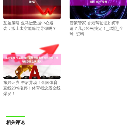
互盈策略 亚马逊数据中心遇
智策管家 香港驾驶证如何申
袭：搬上太空能躲过导弹吗？
请？几步轻松搞定！_驾照_全
球_资料
东兴证券 午后异动！金陵体育
直线20%涨停！体育概念股全线
爆发！
相关评论