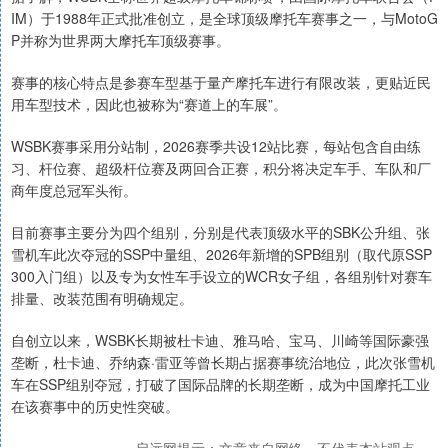
IM）于1988年正式批准创立，是全球顶级摩托车赛事之一，与MotoG
P并称为世界两大摩托车顶级赛事。
赛事的核心特点是参赛车型基于量产摩托车进行有限改装，更贴近民
用车型技术，因此也被称为“赛道上的车展”。
WSBK赛事采用分站制，2026赛季共设12站比赛，每站包含自由练
习、杆位赛、超级杆位赛及两回合正赛，积分将决定车手、车队和厂
商年度总冠军头衔。
目前赛事主要分为四个组别，分别是代表顶级水平的SBK公升组、张
雪机车此次夺冠的SSP中量组、2026年新增的SPB组别（取代原SSP
300入门组）以及专为女性车手设立的WCR女子组，各组别针对赛车
排量、改装范围有明确规定。
自创立以来，WSBK长期被杜卡迪、雅马哈、宝马、川崎等国际豪强
垄断，杜卡迪、乔纳森·雷亚等曾长期占据赛事统治地位，此次张雪机
车在SSP组别夺冠，打破了国际品牌的长期垄断，成为中国摩托工业
在该赛事中的历史性突破。
启远网提示：文章来自网络，不代表本站观点。