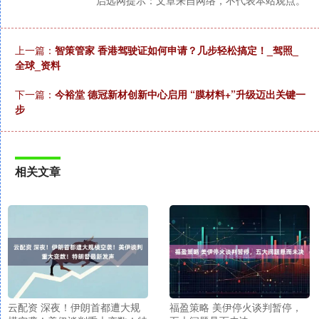
上一篇：
智策管家 香港驾驶证如何申请？几步轻松搞定！_驾照_
全球_资料
下一篇：
今裕堂 德冠新材创新中心启用 “膜材料+”升级迈出关键一
步
相关文章
云配资 深夜！伊朗首都遭大规
福盈策略 美伊停火谈判暂停，