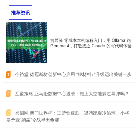
推荐资讯
捷希缘 零成本本机编程入门：用 Ollama 跑
Gemma 4，打造接近 Claude 的写代码体验
​今裕堂 德冠新材创新中心启用 “膜材料+”升级迈出关键一步
1
​互盈策略 亚马逊数据中心遇袭：搬上太空能躲过导弹吗？
2
​兴启网 澳门世界杯：王楚钦速胜，梁靖崑爆冷输球，小将
3
覃予萱“躺赢”今战早田希娜