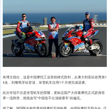
有博主指出，这是中国摩托工业里程碑式胜利，从澳大利亚站首秀第1
4名，到葡萄牙站登顶，张雪机车仅用1个月便完成逆袭。
此次夺冠不仅是张雪机车的荣耀，更标志国产大排量摩托正式跻身世
界一流阵营，彻底改写“中国造不出顶级赛车”的偏见。
据了解，WSBK全称世界超级摩托车锦标赛，由国际摩托车联合会（F