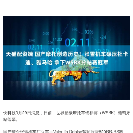
快科技3月29日消息，日前，世界超级摩托车锦标赛（WSBK）葡萄牙
站落幕。
国产摩企张雪机车厂队车手Valentin Debise驾驶张雪820RR-RS赛