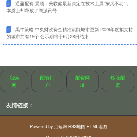
​通盈配资 景顺：美联储最新决定在技术上属“按兵不动”，
4
本质上却释放了鹰派讯号
​黑牛策略 中央财政资金精准赋能城市更新 2026年度拟支持
5
的城市共有15个 公示期将于5月28日结束
启远
配资门
配资网
炒股配
网
户
址
资
友情链接：
Powered by
启远网
RSS地图
HTML地图