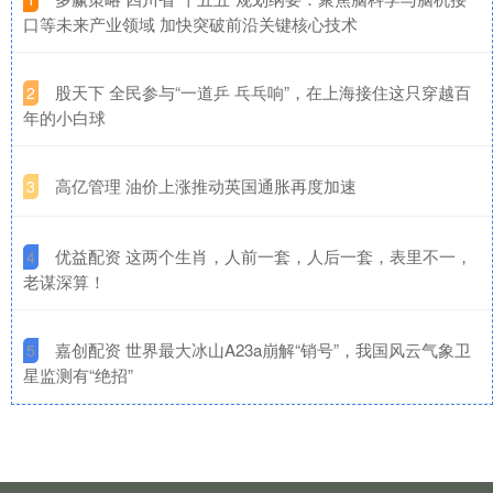
口等未来产业领域 加快突破前沿关键核心技术
​股天下 全民参与“一道乒 乓乓响”，在上海接住这只穿越百
2
年的小白球
​高亿管理 油价上涨推动英国通胀再度加速
3
​优益配资 这两个生肖，人前一套，人后一套，表里不一，
4
老谋深算！
​嘉创配资 世界最大冰山A23a崩解“销号”，我国风云气象卫
5
星监测有“绝招”