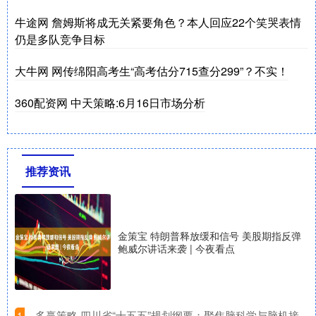
牛途网 詹姆斯将成无关紧要角色？本人回应22个笑哭表情
仍是多队竞争目标
大牛网 网传绵阳高考生“高考估分715查分299”？不实！
360配资网 中天策略:6月16日市场分析
推荐资讯
金策宝 特朗普释放缓和信号 美股期指反弹
鲍威尔讲话来袭 | 今夜看点
​多赢策略 四川省“十五五”规划纲要：聚焦脑科学与脑机接
1