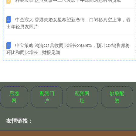
3
​中金宸大 香港失婚女星希望新恋情，白衬衫真空上阵，晒
4
出年轻男友照片
​申宝策略 鸿海Q1营收同比增长29.68%，预计Q2销售额将
5
环比和同比增长 | 财报见闻
启远
配资门
配资网
炒股配
网
户
址
资
友情链接：