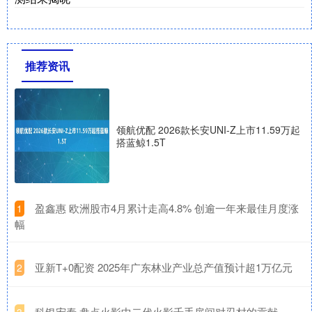
推荐资讯
领航优配 2026款长安UNI-Z上市11.59万起
搭蓝鲸1.5T
​盈鑫惠 欧洲股市4月累计走高4.8% 创逾一年来最佳月度涨
1
幅
​亚新T+0配资 2025年广东林业产业总产值预计超1万亿元
2
​科银宏泰 盘点火影中二代火影千手扉间对忍村的贡献