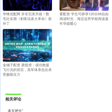
华锋优配网 并非完美升级！数
要配资 学生可静享120分钟自由
毛社实测《刺客信条大革命》新
阅读时光，海淀这所学校阅读嘉
补丁
年华超暖心
金铺子配资 唐驳虎：成功救援
飞行员的背后，美军体系也在承
受极限压力
相关评论
本文评分
*