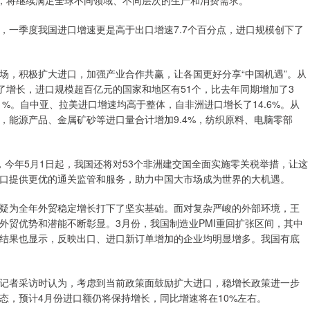
升，将继续满足全球不同领域、不同层次的生产和消费需求。
一季度我国进口增速更是高于出口增速7.7个百分点，进口规模创下了
，积极扩大进口，加强产业合作共赢，让各国更好分享“中国机遇”。从
了增长，进口规模超百亿元的国家和地区有51个，比去年同期增加了3
.1%。自中亚、拉美进口增速均高于整体，自非洲进口增长了14.6%。从
，能源产品、金属矿砂等进口量合计增加9.4%，纺织原料、电脑零部
称，今年5月1日起，我国还将对53个非洲建交国全面实施零关税举措，让这
口提供更优的通关监管和服务，助力中国大市场成为世界的大机遇。
为全年外贸稳定增长打下了坚实基础。面对复杂严峻的外部环境，王
外贸优势和潜能不断彰显。3月份，我国制造业PMI重回扩张区间，其中
结果也显示，反映出口、进口新订单增加的企业均明显增多。我国有底
者采访时认为，考虑到当前政策面鼓励扩大进口，稳增长政策进一步
态，预计4月份进口额仍将保持增长，同比增速将在10%左右。