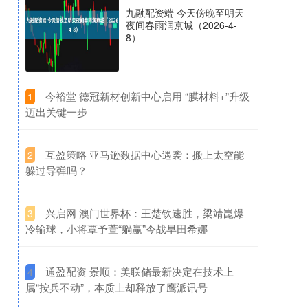
九融配资端 今天傍晚至明天
夜间春雨润京城（2026-4-
8）
​今裕堂 德冠新材创新中心启用 “膜材料+”升级
1
迈出关键一步
​互盈策略 亚马逊数据中心遇袭：搬上太空能
2
躲过导弹吗？
​兴启网 澳门世界杯：王楚钦速胜，梁靖崑爆
3
冷输球，小将覃予萱“躺赢”今战早田希娜
​通盈配资 景顺：美联储最新决定在技术上
4
属“按兵不动”，本质上却释放了鹰派讯号