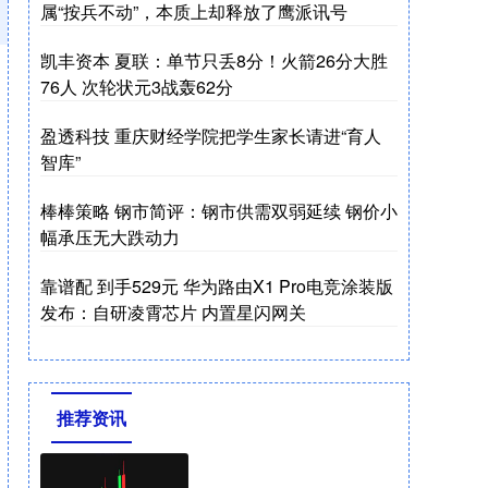
属“按兵不动”，本质上却释放了鹰派讯号
凯丰资本 夏联：单节只丢8分！火箭26分大胜
76人 次轮状元3战轰62分
盈透科技 重庆财经学院把学生家长请进“育人
智库”
棒棒策略 钢市简评：钢市供需双弱延续 钢价小
幅承压无大跌动力
靠谱配 到手529元 华为路由X1 Pro电竞涂装版
发布：自研凌霄芯片 内置星闪网关
推荐资讯