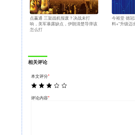
点赢通 三架战机报废？决战未打
今裕堂 德冠
响，美军暴露缺点，伊朗清楚导弹该
料+”升级迈
怎么打
相关评论
本文评分
*
评论内容
*