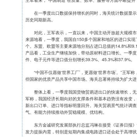
王军看来，“中国制造”在质量、效率、服务等方面不断提
在一季度出口数据保持增长的同时，海关统计数据显示，
历史同期新高。
对此，王军表示，一直以来，中国主动开放超大规模市场
来源地看，一季度，我国自150多个国家和地区的进口实现
个。东盟、欧盟等主要来源地分别占进口总值的14.8%和9
产品看，工业生产继续加快，带动原材料进口增长。一季度
件、电子元件等进口值分别增长39.3%、45.3%和37.9%。
“中国不仅愿做‘世界工厂’，更愿做‘世界市场’。”王军
些国家的优质产品共享中国市场。海关总署将持续为扩大进
整体上看，一季度我国货物贸易进出口的快速增长，无疑
军称，我国经济长期向好的支撑条件和基本趋势没有改变，
新出口订单、进口等指标明显回升。海关贸易景气统计调查
气、有能力持续推动外贸稳规模、优结构。
东方金诚研究发展部执行总监冯琳在接受《证券日报》记
发力提振内需，特别是短期内集成电路进口还会处于高增状